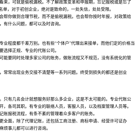
看来，可就是偷税漏税。不了解政策变革和申报期，忘记报税或是忘了
黑名单，对于初创企业，绝对是致命的，一处失信，处处受限。
会帮你做到合理节税，而不是偷税漏税。也会帮你按时年报，对政策给
，有什么问题，都可以及时咨询。
专业程度都千差万别。也有些“个体户”代理出来接单，而他们定的价格当
要选择正规、专业的代账公司。
可能要同时处理多家公司的账务，做账流程又不规范，没有系统化的管
，常常出现业务交接不清楚等一系列问题。终受到损失的都还是创业
。只有几名会计就想服务好那么多企业，这是不太可能的。专业代账公
开，各司其职。有专业的联络人员，客服人员，以及档案管理人员等。
记账报税流程，有条不紊的管理着众多客户的账务。
更全面，除了代理记账，还包括工商注册、商标申请、经营许可证办
麻烦事儿都可以进行咨询。