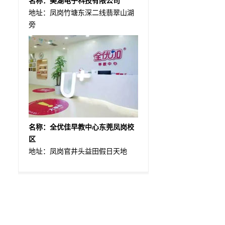
名称：美湖电子科技有限公司
地址：凤岗竹塘东深二线翡翠山湖
旁
名称：全优佳早教中心东莞凤岗校
区
地址：凤岗官井头益田假日天地