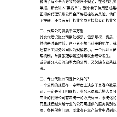
税法了解不全面导致的做账不规范，在税务机关
年报，都会进入“黑名单”。别小看了信用惩戒
正规的代理记账公司会严格把控税务风险，他们
予提醒。还会有专门的业务员对接您公司的业务
二、代理公司资质千差万别
其实代理记账公司到处都是，但是规模、资质、
然也是时高时低，创业者不想当待宰的肥羊，就
还有不少财务公司因为规模较小，一个代理人员
理机制，单据张冠李戴这种事就会经常发生。
或是部分人员流动率大的公司，又欠缺专业系统
者。
三、专业代账公司是什么样的？
一个公司的规模在一定程度上决定了其客户数量
司，一定是分工明确的，业务人员和后勤人员分
专业的代账公司有着统一的收费标准，系统化的
而且规模越大越专业的公司可提供的服务类别也
理、各种税务问题。创业者在生产经营中遇到的