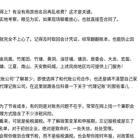
得上？有没有用其他名目再乱收费？这才是关键。
实地考察，眼见为实，如果现场聊着放心，也就直接签合同了。
就完全不上心了。记得及时取回会计凭证，经常翻翻账本，也能防止因
金凤凰、竹尾田、竹塘、黄洞、油甘埔、塘沥、居委会、大龙、宏盈、
塘、江夏、南山、天安数码城，上述凤岗地区均可提供上门服务！
代账公司”了解甚少，即使选择了和代账公司合作，也还是搞不清楚自己家
代理记账公司，在这里就跟各位科普一下关于“代理记账”的那些事儿…
为了节省成本，有的则是对账务问题不在乎，常常在网上找一个兼职会
理方式隐含了不少涉税风险。
看来，可就是偷税漏税。不了解政策变革和申报期，忘记报税或是忘了
黑名单，对于初创企业，绝对是致命的，一处失信，处处受限。
会帮你做到合理节税，而不是偷税漏税。也会帮你按时年报，对政策给