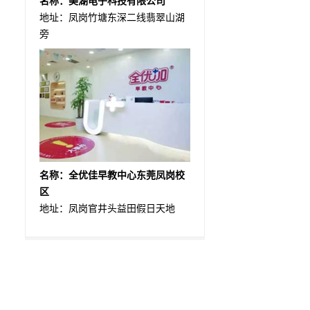
名称：美湖电子科技有限公司
地址：凤岗竹塘东深二线翡翠山湖
旁
名称：全优佳早教中心东莞凤岗校
区
地址：凤岗官井头益田假日天地