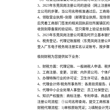
3、2023年东莞凤岗注册公司的途径（网上注
立公司的步骤，当公司名称核准通过后，工商局
4、领取营业执照+刻章（邮寄营业执照，现场
后凭着工商部门签发的相关回执前往所属镇区的
收到刻章备案的验证码，您只需带上验证去刻章
5、2023年东莞凤岗注册公司需及时开立基本
6、税务登记，代理记账报税（东莞凤岗注册公
登入广东电子税务局注册实名认证账号，按步骤
极刻财税为您提供如下业务：
1、财税方面：代理记账、一般纳税人申请、税
2、工商注册、变更、注销：内外资公司、个体
3、办理特殊行业的许可证：卫生许可证、食品
4、代理会计师/税务所事务所：各类验资报告
5、代理中小企业处理人事登记：员工社保登记
6、知识产权服务：商标注册、专利申请、商品
注册公司流程：①公司名称查询，提交工商核准
财税代理流程：1)审核原始凭证；2)填制会计凭