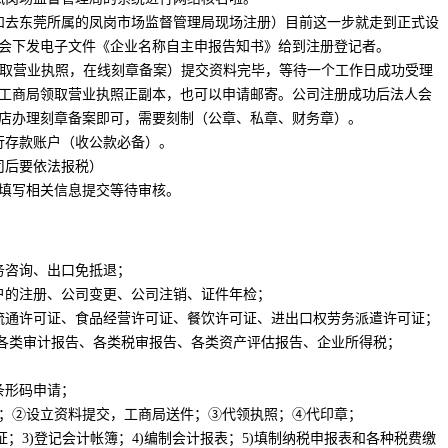
册和去东莞所属的凤岗市场监督管理局现场注册）目前这一步就走到正式设
会下发电子文件《企业名称自主申报告知书》给到注册登记者。
领取营业执照，在线刻章备案）提交资料完毕，等待一个工作日成功受理
工商局领取营业执照正副本，也可以申请邮寄。公司注册成功后法人会
店办理刻章备案即可，需要刻制（公章、私章、财务章）。
银行存款账户（收公款必备）。
司后要依法报税）
填写相关信息提交等待审核。
务咨询、出口免抵退；
户的注册、公司变更、公司注销、证件年检；
流通许可证、食品经营许可证、餐饮许可证、进出口权劳务派遣许可证；
、各类审计报告、各类税审报告、各类资产评估报告、企业所得税；
；
条形码申请；
；②设立资料提交，工商局送件；③代领执照；④代印章；
证；3)登记会计帐簿；4)编制会计报表；5)填制纳税申报表和各种税费缴