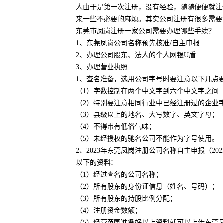
人由于是第一次注册，没有经验，随随便便就注
来一些不必要的麻烦。其实公司注册有很多需要
东莞市凤岗注册一家公司需要办理哪些手续？
1、东莞凤岗公司名称预先核准/自主申报
2、办理公司股东、法人的个人网银U盾
3、办理营业执照
1、查名准备，选用公司字号时要注意以下几点
（1）字数控制在两个中文字到六个中文字之间
（2）特别要注意相同行业中已经注册过的企业
（3）县级以上的地名、大写数字、英文字母；
（4）不得带有低俗气味；
（5）未经授权的驰名公司不能作为字号使用。
2、2023年东莞凤岗注册公司名称自主申报（
以下的资料：
（1）经过查名的公司名称；
（2）所有股东的身份证信息（姓名、号码）；
（3）所有股东的持股比例分配；
（4）注册资金数额；
（5）经营范围准备好以上资料就可以上传东莞