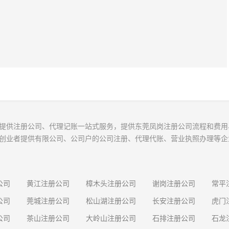
提供注册公司、代理记账一站式服务，提供东莞凤岗注册公司流程和费用
创业者提供有限公司、公司户的公司注册、代理代账、营业执照办理等企
公司
黄江注册公司
樟木头注册公司
谢岗注册公司
常平
公司
莞城注册公司
松山湖注册公司
长安注册公司
虎门
公司
茶山注册公司
大岭山注册公司
石排注册公司
石龙