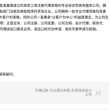
批准备案成立的具有工商注册代理资格的专业综合性商务服务公司，拥
各部门法规及审批程序的资深企业，公司拥有一批专业代理资格的高素
大客户的青睐。同时公司一直秉承“以客户为中心”的诚恳理念，为公司在
障！主营业务：公司注册、公司变更、公司注销、会计代理、税务代
代理进出口报关业务、进出口权代办申请、海关手册申请与核销。
；
解答疑问；
代理记账,代办营业执照,东莞凤岗会计
公司